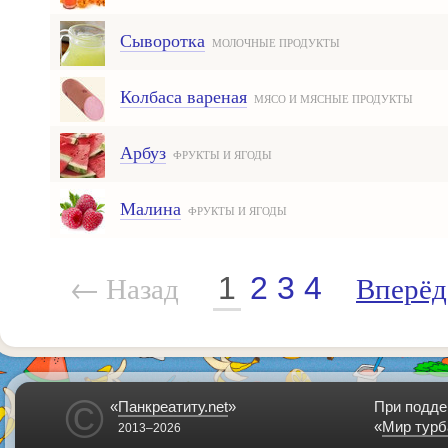
Сыворотка
МОЛОЧНЫЕ ПРОДУКТЫ
Колбаса вареная
МЯСО И МЯСНЫЕ ПРОДУКТЫ
Арбуз
ФРУКТЫ И ЯГОДЫ
Малина
ФРУКТЫ И ЯГОДЫ
← Назад
Вперё
1
2
3
4
©
«
Панкреатиту.net
»
При подде
«
Мир турб
2013–2026