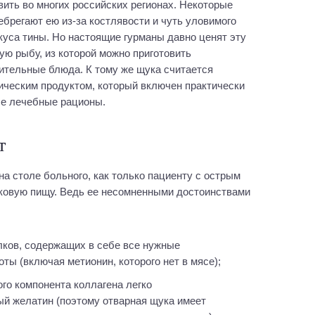
вить во многих российских регионах. Некоторые
ебрегают ею из-за костлявости и чуть уловимого
куса тины. Но настоящие гурманы давно ценят эту
ую рыбу, из которой можно приготовить
ительные блюда. К тому же щука считается
ическим продуктом, который включен практически
се лечебные рационы.
т
а столе больного, как только пациенту с острым
ковую пищу. Ведь ее несомненными достоинствами
ы (включая метионин, которого нет в мясе);
й желатин (поэтому отварная щука имеет