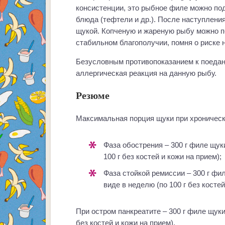
консистенции, это рыбное филе можно по
блюда (тефтели и др.). После наступлени
щукой. Копченую и жареную рыбу можно п
стабильном благополучии, помня о риске 
Безусловным противопоказанием к поеда
аллергическая реакция на данную рыбу.
Резюме
Максимальная порция щуки при хроническ
фаза обострения – 300 г филе щуки в отварном и/или паровом виде в неделю (по
100 г без костей и кожи на прием)
фаза стойкой ремиссии – 300 г филе щуки в отварном, тушеном и/или паровом
виде в неделю (по 100 г без костей
При остром панкреатите – 300 г филе щуки
без костей и кожи на прием).