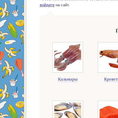
войдите
на сайт.
Кальмары
Кревет