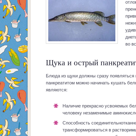
отло
прен
прив
нежн
удив
диет
во в
Щука и острый панкреати
Блюда из щуки должны сразу появляться н
панкреатитом можно начинать кушать бел
являются:
наличие прекрасно усвояемых белков, содержащих в себе все нужные
человеку незаменимые аминокислот
способность соединительнотканного компонента коллагена легко
трансформироваться в растворимы