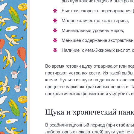
рыхлую консистенцию и быстро п
быстрая скорость переваривания (
малое количество холестерина;
минимальный уровень жиров;
меньшее содержание экстрактивн
наличие омега-3-жирных кислот,
Во время готовки щуку отваривают или по
протирают, устраняя кости. Из такой рыбы
кнели. Бульон из щуки на данном этапе з
процессе варки экстрактивных веществ. Т
панкреатических ферментов и усугубить в
Щука и хронический панк
В реабилитационный период (при стабиль
лабораторных показателей) щуку уже не в