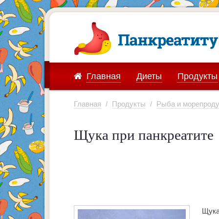
Главная
Диеты
Продукты
Главная
/
Продукты
/
Рыба и морепрод
Щука при панкреатите
Щука