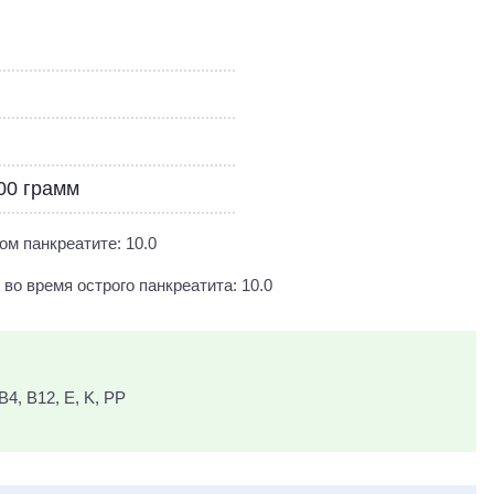
100 грамм
ом панкреатите: 10.0
во время острого панкреатита: 10.0
 B4, B12, E, K, PP