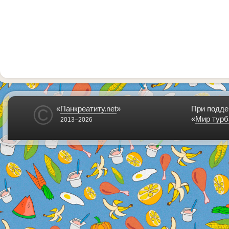
©
«
Панкреатиту.net
»
При подде
«
Мир турб
2013–2026