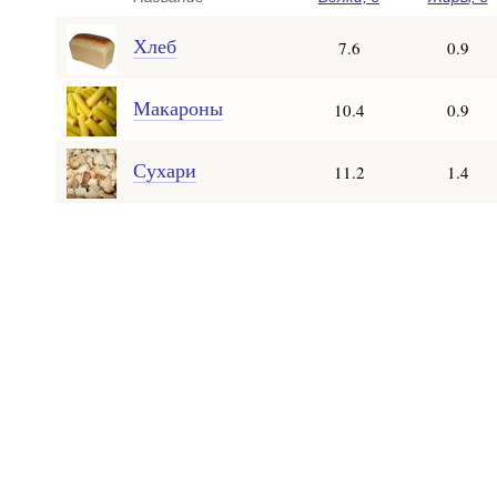
Хлеб
7.6
0.9
Макароны
10.4
0.9
Сухари
11.2
1.4