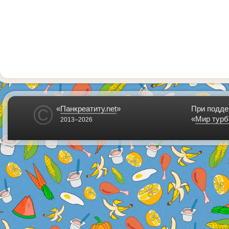
©
«
Панкреатиту.net
»
При подде
«
Мир турб
2013–2026