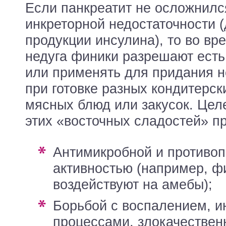
Если панкреатит не осложнил
инкреторной недостаточности 
продукции инсулина), то во вр
недуга финики разрешают ест
или применять для придания н
при готовке разных кондитерск
мясных блюд или закусок. Цел
этих «восточных сладостей» п
антимикробной и противопаразитарной
активностью (например, ф
воздействуют на амебы);
борьбой с воспалением, инволютивными
процессами, злокачестве