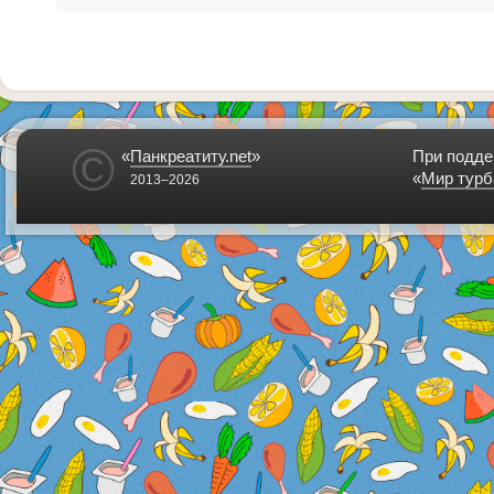
©
«
Панкреатиту.net
»
При подде
«
Мир турб
2013–2026