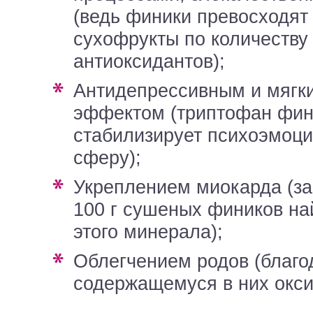
(ведь финики превосходят
сухофрукты по количеств
антиоксидантов);
антидепрессивным и мягким снотворным
эффектом (триптофан фин
стабилизирует психоэмоц
сферу);
укреплением миокарда (за счет калия, в
100 г сушеных фиников на
этого минерала);
облегчением родов (благодаря
содержащемуся в них окси