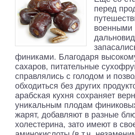
перед про
путешеств
военными
дальновид
запасалис
финиками. Благодаря высоком
сахаров, питательные сухофру
справлялись с голодом и позв
обходиться без других продук
арабская кухня сохраняет верн
уникальным плодам финиковых 
жарят, добавляют в разные бл
холестерина, зато имеют в сво
аминокислоты (в т.ч. незамени