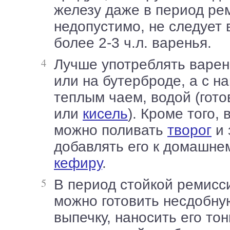
железу даже в период ре
недопустимо, не следует 
более 2-3 ч.л. варенья.
Лучше употреблять варенье не отдельно
или на бутерброде, а с н
теплым чаем, водой (гото
или
кисель
). Кроме того,
можно поливать
творог
и 
добавлять его к домашн
кефиру
.
В период стойкой ремиссии с вареньем
можно готовить несдобну
выпечку, наносить его то