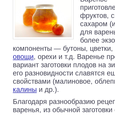
приготовл
фруктов, 
сахаром (
для варен
более экз
компоненты — бутоны, цветки,
овощи
, орехи и т.д. Варенье п
вариант заготовки плодов на з
его разновидности славятся е
свойствами (малиновое, облеп
калины
и др.).
Благодаря разнообразию рецеп
варенья, из обычной заготовки