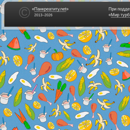
©
«
Панкреатиту.net
»
При подде
«
Мир турб
2013–2026