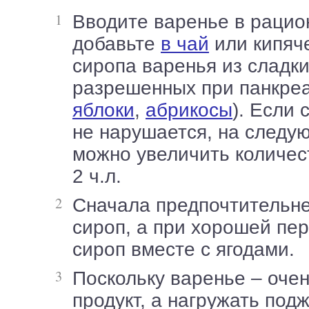
Вводите варенье в рацион постепенно:
добавьте
в чай
или кипяче
сиропа варенья из сладки
разрешенных при панкреа
яблоки
,
абрикосы
). Если
не нарушается, на следу
можно увеличить количес
2 ч.л.
Сначала предпочтительнее использовать
сироп, а при хорошей пе
сироп вместе с ягодами.
Поскольку варенье – очень сладкий
продукт, а нагружать под