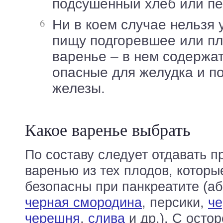
подсушенный хлеб или пе
Ни в коем случае нельзя употреблять в
пищу подгоревшее или п
варенье – в нем содержа
опасные для желудка и п
железы.
Какое варенье выбрать
По составу следует отдавать п
варенью из тех плодов, которы
безопасны при панкреатите (аб
черная смородина
, персики,
че
черешня
,
слива
и др.). С ост