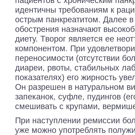
пациентов с хроническим панк
идентичны требованиям к рац
острым панкреатитом. Далее в
обострения назначают высоко
диету. Творог является ее не
компонентом. При удовлетвор
переносимости (отсутствии бо
диареи, рвоты, стабильных ла
показателях) его жирность уве
Он разрешен в натуральном ви
запеканок, суфле, пудингов (е
смешивать с крупами, вермиш
При наступлении ремиссии бо
уже можно употреблять полужи