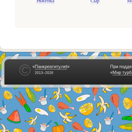
Ряженка
Сыр
Мо
©
«
Панкреатиту.net
»
При подде
«
Мир турб
2013–2026