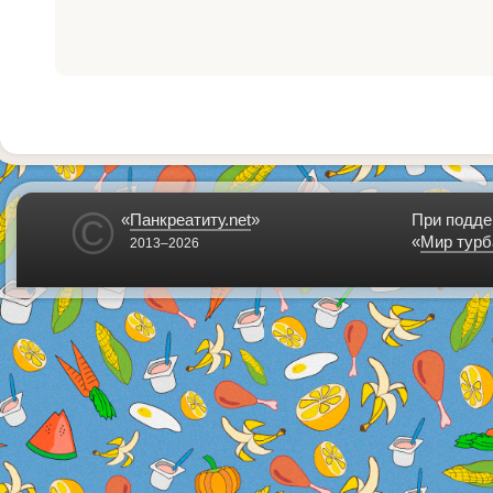
©
«
Панкреатиту.net
»
При подде
«
Мир турб
2013–2026