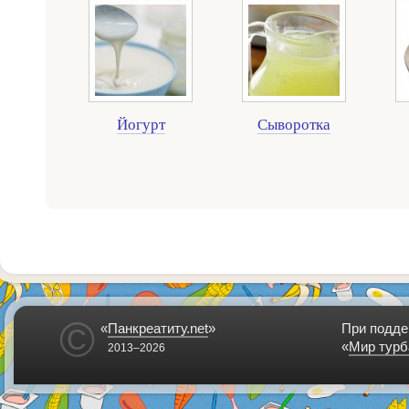
Йогурт
Сыворотка
©
«
Панкреатиту.net
»
При подде
«
Мир турб
2013–2026