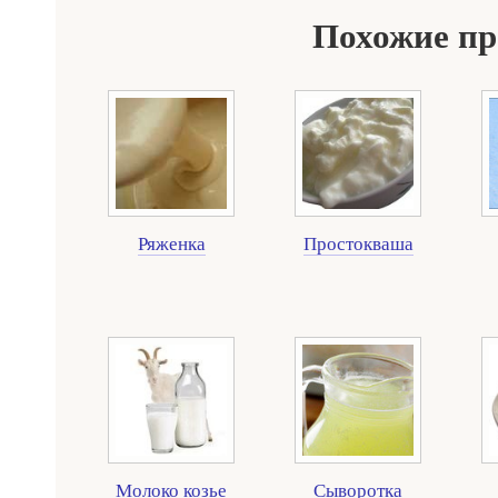
Похожие п
Ряженка
Простокваша
Молоко козье
Сыворотка