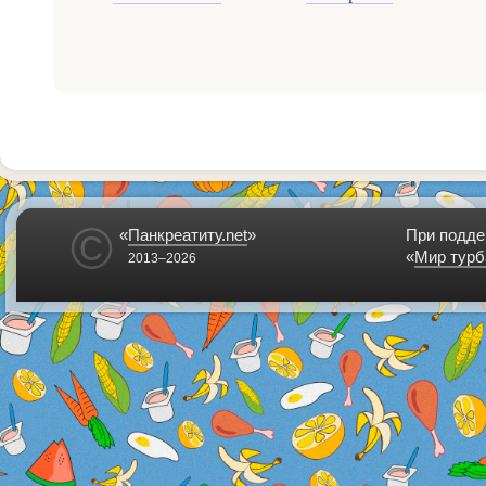
©
«
Панкреатиту.net
»
При подде
«
Мир турб
2013–2026