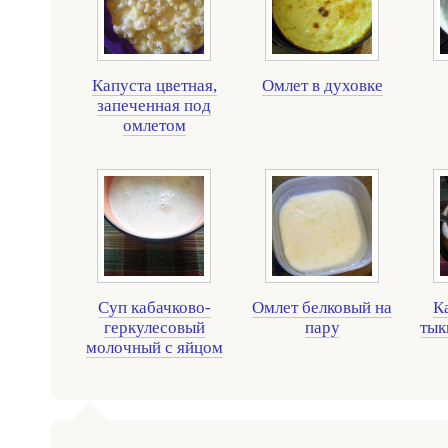
Капуста цветная,
Омлет в духовке
запеченная под
омлетом
Суп кабачково-
Омлет белковый на
К
геркулесовый
пару
тык
молочный с яйцом