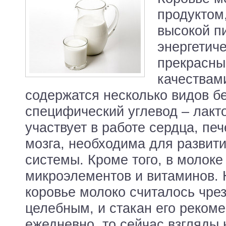
продуктом
высокой п
энергетич
прекрасны
качествам
содержатся несколько видов б
специфический углевод – лакто
участвует в работе сердца, печ
мозга, необходима для развит
системы. Кроме того, в молок
микроэлементов и витаминов. 
коровье молоко считалось чре
целебным, и стакан его реком
ежедневно, то сейчас взгляды 