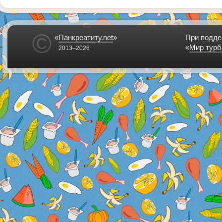
©
«
Панкреатиту.net
»
При подде
«
Мир турб
2013–2026