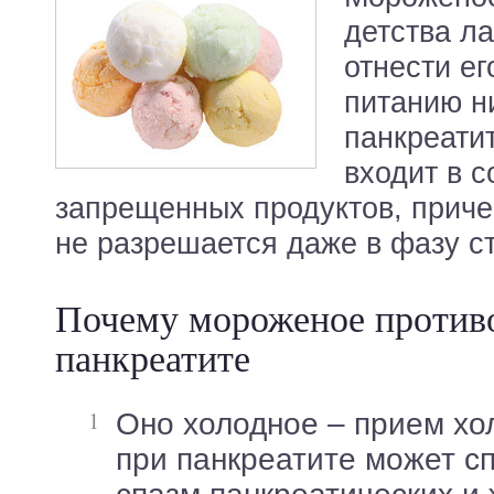
детства ла
отнести ег
питанию н
панкреати
входит в с
запрещенных продуктов, приче
не разрешается даже в фазу с
Почему мороженое против
панкреатите
Оно холодное – прием холодной пищи
при панкреатите может с