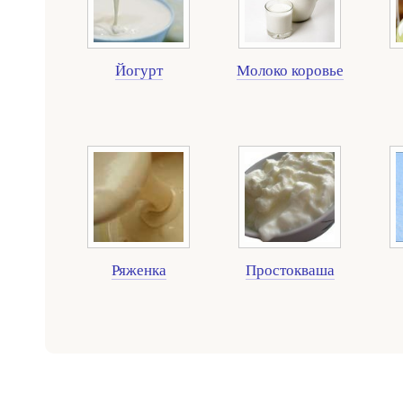
Йогурт
Молоко коровье
Ряженка
Простокваша