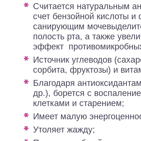
считается натуральным антибиотиком (за
счет бензойной кислоты и
санирующим мочевыделите
полость рта, а также уве
эффект противомикробных
источник углеводов (сахарозы, глюкозы,
сорбита, фруктозы) и вита
благодаря антиоксидантам ( полифенол и
др.), борется с воспалени
клетками и старением;
имеет малую энергоценно
утоляет жажду;