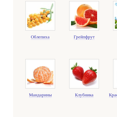
Облепиха
Грейпфрут
Мандарины
Клубника
Кра