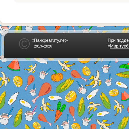
©
«
Панкреатиту.net
»
При подде
«
Мир турб
2013–2026