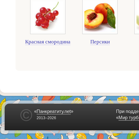
Красная смородина
Персики
©
«
Панкреатиту.net
»
При подде
«
Мир турб
2013–2026