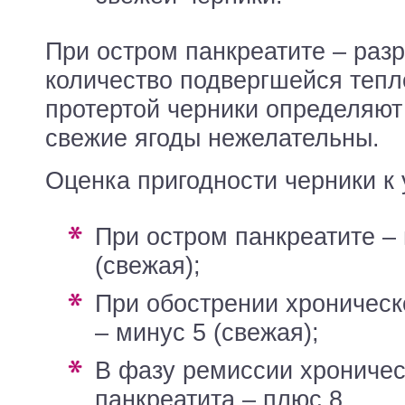
При остром панкреатите – раз
количество подвергшейся тепл
протертой черники определяют
свежие ягоды нежелательны.
Оценка пригодности черники к
при остром панкреатите – минус 5
(свежая);
при обострении хронического панкреатита
– минус 5 (свежая);
в фазу ремиссии хронического
панкреатита – плюс 8.