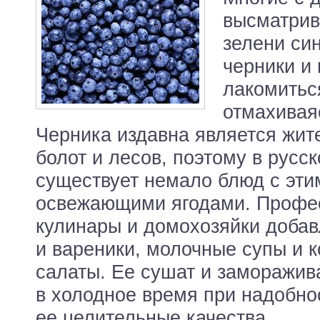
высматрив
зелени си
черники и
лакомитьс
отмахивая
Черника издавна является жи
болот и лесов, поэтому в русск
существует немало блюд с эт
освежающими ягодами. Профе
кулинары и домохозяйки добав
и вареники, молочные супы и к
салаты. Ее сушат и заморажива
в холодное время при надобно
ее целительные качества.