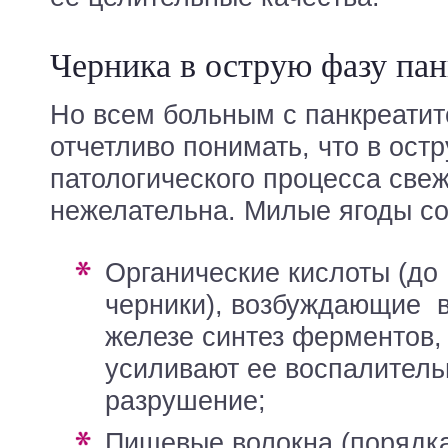
Черника в острую фазу пан
Но всем больным с панкреати
отчетливо понимать, что в ост
патологического процесса све
нежелательна. Милые ягоды со
органические кислоты (до 1,2 г в 100 г
черники), возбуждающие 
железе синтез ферментов,
усиливают ее воспалитель
разрушение;
пищевые волокна (порядка 3,1 г в 100 г