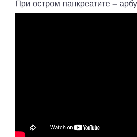
При остром панкреатите – арбу