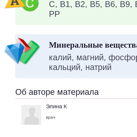
C, B1, B2, B5, B6, B9, 
PP
Минеральные вещества
калий, магний, фосфор
кальций, натрий
Об авторе материала
Элина К
врач