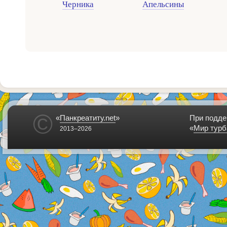
Черника
Апельсины
©
«
Панкреатиту.net
»
При подде
«
Мир турб
2013–2026