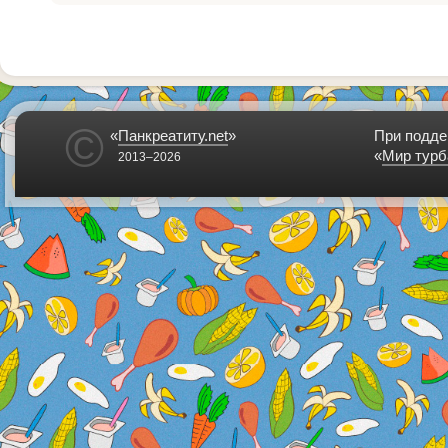
©
«
Панкреатиту.net
»
При подде
«
Мир турб
2013–2026