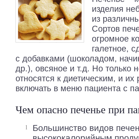
изделия не
из различны
Сортов печ
огромное ко
галетное, с
с добавками (шоколадом, начи
др.), овсяное и т.д. Но только
относятся к диетическим, и их
включать в меню пациента с п
Чем опасно печенье при па
Большинство видов печенья относится к
высококалорийным продук