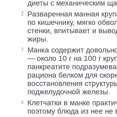
диеты с механическим щ
Разваренная манная крупа, продвигаясь
по кишечнику, мягко обво
стенки, впитывает и выво
жиры.
Манка содержит довольно много белка
— около 10 г на 100 г кру
панкреатите подразумев
рациона белком для скор
восстановления структур
поджелудочной железы.
Клетчатки в манке практически нет,
поэтому блюда из нее не