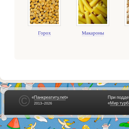
Горох
Макароны
©
«
Панкреатиту.net
»
При подде
«
Мир турб
2013–2026