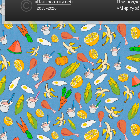
©
«
Панкреатиту.net
»
При подде
«
Мир турб
2013–2026