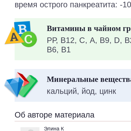
время острого панкреатита: -10
Витамины в чайном гр
PР, В12, C, А, В9, D, 
В6, В1
Минеральные вещества
кальций, йод, цинк
Об авторе материала
Элина К