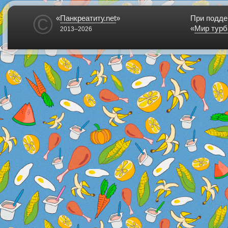
©
«
Панкреатиту.net
»
При подде
«
Мир турб
2013–2026