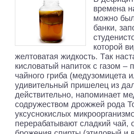
времена н
можно был
банки, за
студенист
которой в
желтоватая жидкость. Так нас
кисловатый напиток с газом – 
чайного гриба (медузомицета и
удивительный пришелец из дал
действительно, напоминает мед
содружеством дрожжей рода To
уксуснокислых микроорганизм
перерабатывают сладкий чай, 
брожения спирты (этиловый и 