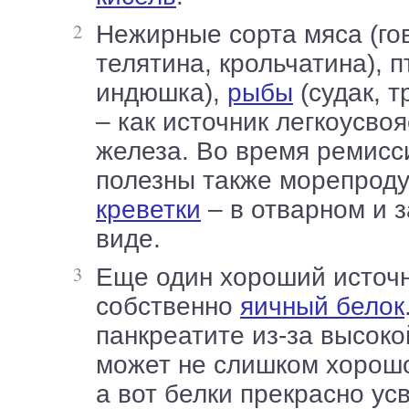
Нежирные сорта мяса (говядина,
телятина, крольчатина), п
индюшка),
рыбы
(судак, т
– как источник легкоусво
железа. Во время ремисс
полезны также морепрод
креветки
– в отварном и 
виде.
Еще один хороший источник белка –
собственно
яичный белок
панкреатите из-за высок
может не слишком хорошо
а вот белки прекрасно ус