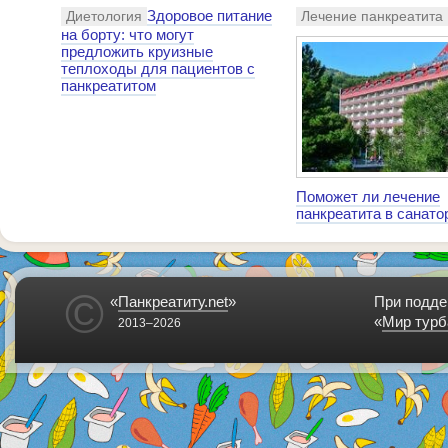
Здоровое питание
Диетология
Лечение панкреатита
на борту: что могут
предложить круизные
теплоходы для пациентов с
панкреатитом
Поможет ли лечение
панкреатита в санато
©
«
Панкреатиту.net
»
При подде
«
Мир турб
2013–2026