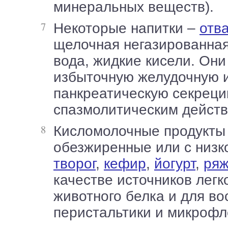
минеральных веществ).
Некоторые напитки –
отв
щелочная негазированна
вода, жидкие кисели. Он
избыточную желудочную 
панкреатическую секреци
спазмолитическим действ
Кисломолочные продукты –
обезжиренные или с низк
творог
,
кефир
,
йогурт
,
ряж
качестве источников легк
животного белка и для в
перистальтики и микрофл