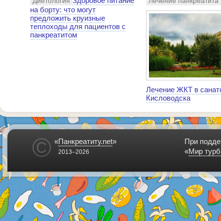
Здоровое питание
Диетология
Лечение панкреатита
на борту: что могут
предложить круизные
теплоходы для пациентов с
панкреатитом
Лечение ЖКТ в санат
Кисловодска
©
«
Панкреатиту.net
»
При подде
«
Мир турб
2013–2026