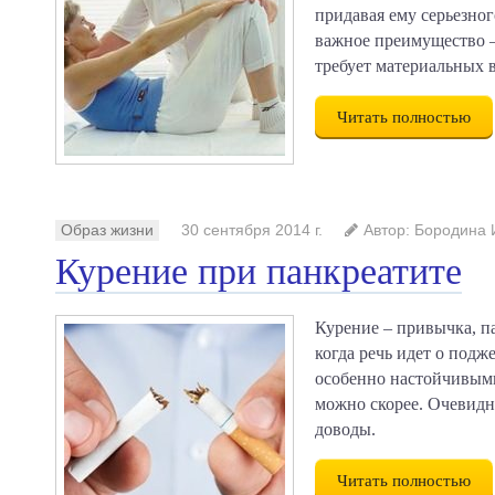
придавая ему серьезног
важное преимущество –
требует материальных 
Читать полностью
Образ жизни
30 сентября 2014 г.
Автор: Бородина
Курение при панкреатите
Курение – привычка, п
когда речь идет о подж
особенно настойчивыми,
можно скорее. Очевидно
доводы.
Читать полностью