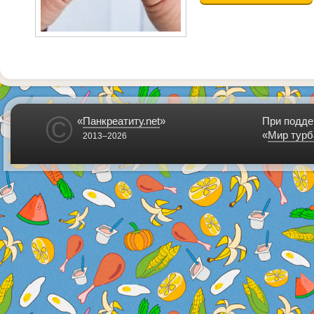
©
«
Панкреатиту.net
»
При подде
«
Мир турб
2013–2026