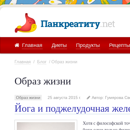
Главная
Диеты
Продукты
Рецепты
Главная
/
Блог
/ Образ жизни
Образ жизни
Образ жизни
25 августа 2015 г.
Автор: Гумярова С
Йога и поджелудочная жел
Хотя с философской то
йоги одни только физи