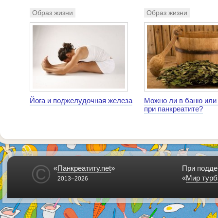
Образ жизни
Образ жизни
Йога и поджелудочная железа
Можно ли в баню или
при панкреатите?
©
«
Панкреатиту.net
»
При подде
«
Мир турб
2013–2026