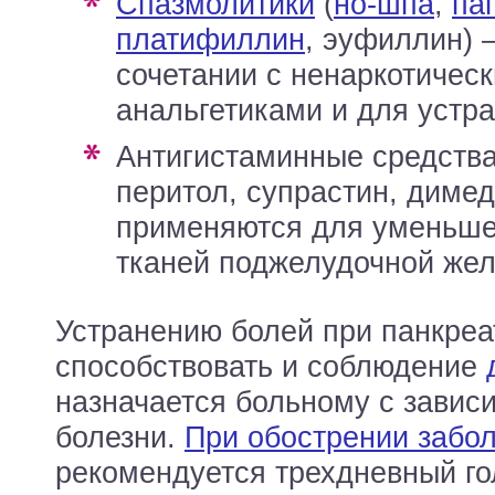
спазмолитики
(
но-шпа
,
па
платифиллин
, эуфиллин) 
сочетании с ненаркотичес
анальгетиками и для устр
антигистаминные средства (пипольфен,
перитол, супрастин, димед
применяются для уменьше
тканей поджелудочной жел
Устранению болей при панкреа
способствовать и соблюдение
назначается больному с завис
болезни.
При обострении забо
рекомендуется трехдневный го