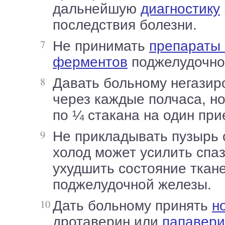
дальнейшую
диагностику
последствия болезни.
Не принимать
препараты 
ферментов
поджелудочно
Давать больному негазированную воду
через каждые полчаса, но
по ¼ стакана на один при
Не прикладывать пузырь со льдом, т.к.
холод может усилить спаз
ухудшить состояние ткан
поджелудочной железы.
Дать больному принять
н
дротаверин или
папавери