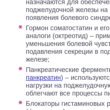
назначаются для обеспече
поджелудочной железы на
появления болевого синдр
гормон соматостатин и его синтетические
аналоги (октреотид) – пр
уменьшения болевой чувст
подавления секреции в по
железе;
панкреатические фермент
панкреатин
) – используют
нагрузки на поджелудочну
облегчают все процессы п
блокаторы гистаминовых рецепторов