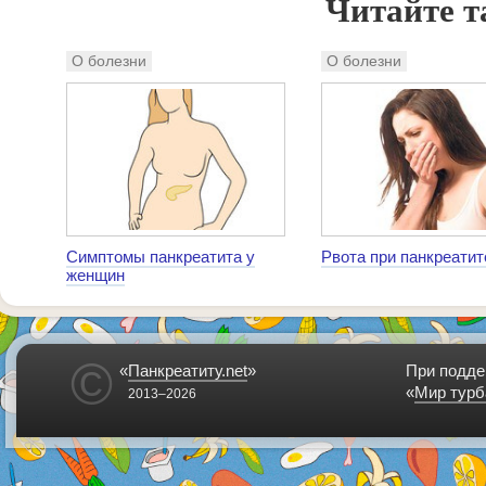
Читайте т
О болезни
О болезни
Симптомы панкреатита у
Рвота при панкреатит
женщин
©
«
Панкреатиту.net
»
При подде
«
Мир турб
2013–2026