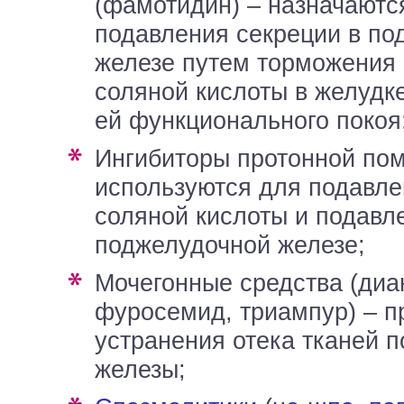
(фамотидин) – назначаютс
подавления секреции в по
железе путем торможения
соляной кислоты в желудк
ей функционального покоя
ингибиторы протонной помпы (эзокар) –
используются для подавле
соляной кислоты и подавл
поджелудочной железе;
мочегонные средства (диакарб,
фуросемид, триампур) – 
устранения отека тканей 
железы;