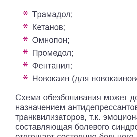
Трамадол;
Кетанов;
Омнопон;
Промедол;
Фентанил;
Новокаин (для новокаинов
Схема обезболивания может д
назначением антидепрессантов
транквилизаторов, т.к. эмоцио
составляющая болевого синдр
отягощает состояние больног