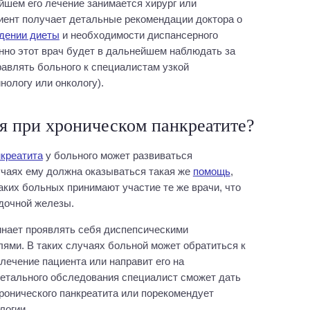
ейшем его лечение занимается хирург или
иент получает детальные рекомендации доктора о
дении диеты
и необходимости диспансерного
нно этот врач будет в дальнейшем наблюдать за
авлять больного к специалистам узкой
инологу или онкологу).
я при хроническом панкреатите?
нкреатита
у больного может развиваться
учаях ему должна оказываться такая же
помощь
,
таких больных принимают участие те же врачи, что
дочной железы.
инает проявлять себя диспепсическими
ями. В таких случаях больной может обратиться к
лечение пациента или направит его на
детального обследования специалист сможет дать
онического панкреатита или порекомендует
логии.