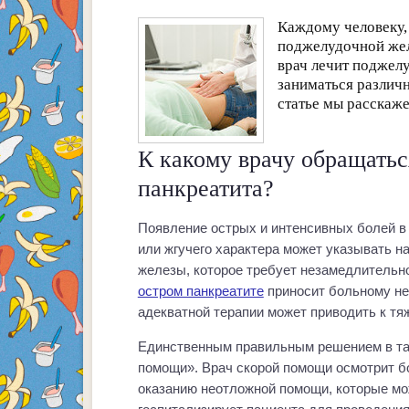
Каждому человеку,
поджелудочной жел
врач лечит поджел
заниматься различн
статье мы расскаже
К какому врачу обращатьс
панкреатита?
Появление острых и интенсивных болей в
или жгучего характера может указывать н
железы, которое требует незамедлительн
остром панкреатите
приносит больному не
адекватной терапии может приводить к т
Единственным правильным решением в та
помощи». Врач скорой помощи осмотрит б
оказанию неотложной помощи, которые мо