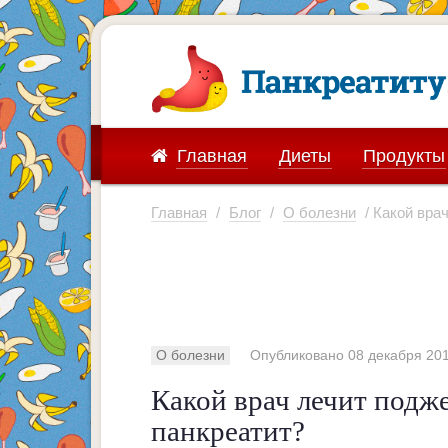
Главная
Диеты
Продукты
Главная
/
Блог
/
О болезни
/ Какой вра
О болезни
Опубликовано 08 декабря 2015
Какой врач лечит подж
панкреатит?