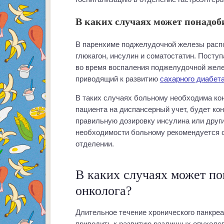
В каких случаях может понадоб
В паренхиме поджелудочной железы распо
глюкагон, инсулин и соматостатин. Поступ
во время воспаления поджелудочной желе
приводящий к развитию
сахарного диабет
В таких случаях больному необходима кон
пациента на диспансерный учет, будет ко
правильную дозировку инсулина или друг
необходимости больному рекомендуется с
отделении.
В каких случаях может по
онколога?
Длительное течение хронического панкреа
приводить к развитию различных опухолев