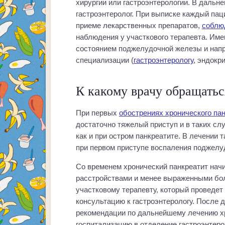
хирургии или гастроэнтерологии. В дальн
гастроэнтеролог. При выписке каждый пац
приеме лекарственных препаратов,
соблю
наблюдения у участкового терапевта. Име
состоянием поджелудочной железы и напр
специализации (
гастроэнтерологу
, эндокр
К какому врачу обращатьс
При первых
обострениях хронического па
достаточно тяжелый приступ и в таких сл
как и при остром панкреатите. В лечении 
при первом приступе воспаления поджелу
Со временем хронический панкреатит нач
расстройствами и менее выраженными бол
участковому терапевту, который проведет 
консультацию к гастроэнтерологу. После 
рекомендации по дальнейшему лечению хр
госпитализацию в отделение гастроэнтеро