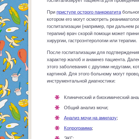
госпитализирует пациента для проведени
При
приступе острого панкреатита
больног
котором его могут осмотреть реаниматолог
госпитализации (например, при дальнем р
терапии) врач скорой помощи может прини
хирургии, гастроэнтерологии или терапии.
После госпитализации для подтверждения
характер жалоб и анамнез пациента. Дал
этого заболевания с другими недугами, к
картиной. Для этого больному могут пров
инструментальной диагностики:
Клинический и биохимический ана
Общий анализ мочи;
Анализ мочи на амилазу
;
Копрограмма
;
ЭКГ;