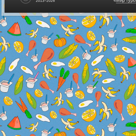
«
Мир турб
2013–2026