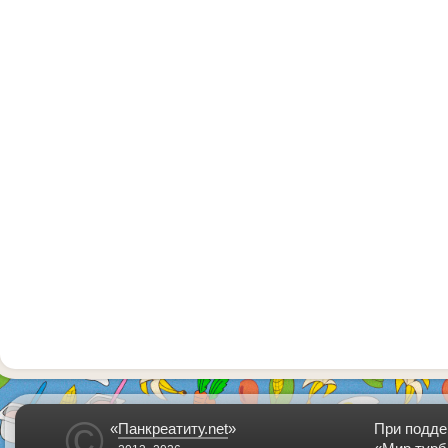
©
«
Панкреатиту.net
»
При подде