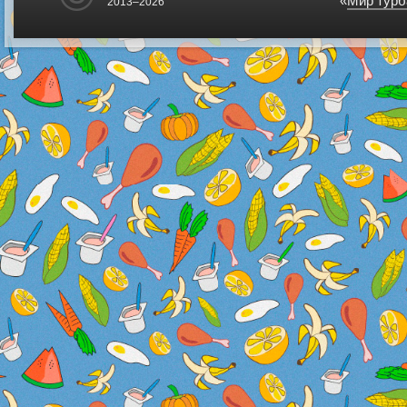
«
Мир турб
2013–2026