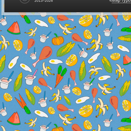
«
Мир турб
2013–2026