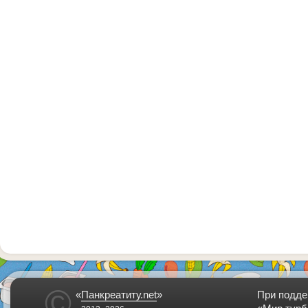
©
«
Панкреатиту.net
»
При подде