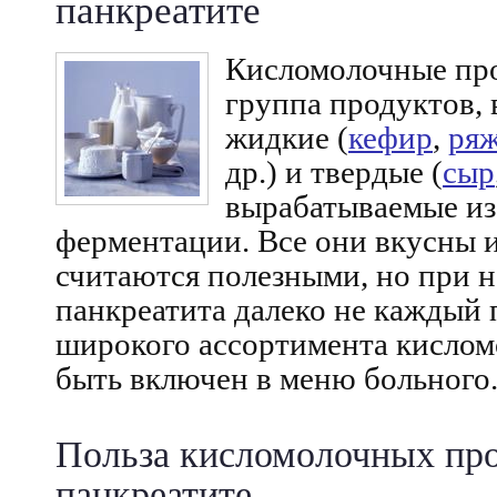
панкреатите
Кисломолочные пр
группа продуктов,
жидкие (
кефир
,
ря
др.) и твердые (
сыр
вырабатываемые из
ферментации. Все они вкусны 
считаются полезными, но при 
панкреатита далеко не каждый 
широкого ассортимента кисло
быть включен в меню больного
Польза кисломолочных про
панкреатите