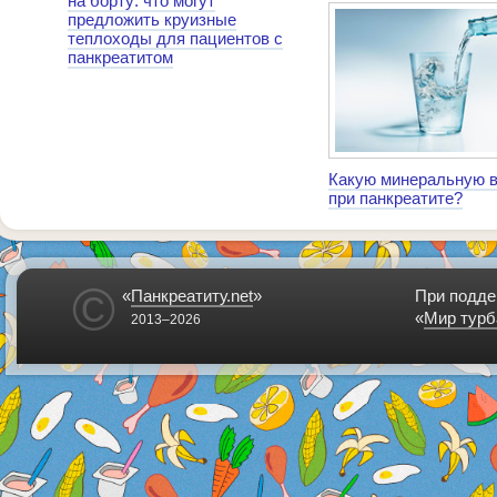
на борту: что могут
предложить круизные
теплоходы для пациентов с
панкреатитом
Какую минеральную в
при панкреатите?
©
«
Панкреатиту.net
»
При подде
«
Мир турб
2013–2026