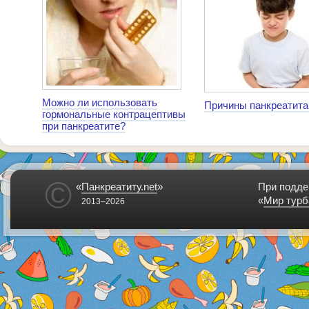
Можно ли использовать
Причины панкреатита
гормональные контрацептивы
при панкреатите?
©
«
Панкреатиту.net
»
При подде
«
Мир турб
2013–2026