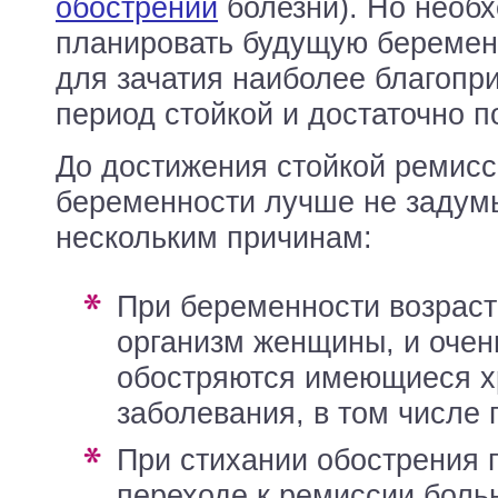
обострений
болезни). Но необ
планировать будущую беремен
для зачатия наиболее благопр
период стойкой и достаточно 
До достижения стойкой ремисс
беременности лучше не задум
нескольким причинам:
при беременности возрастает нагрузка на
организм женщины, и очен
обостряются имеющиеся х
заболевания, в том числе 
при стихании обострения панкреатита и
переходе к ремиссии боль