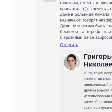
ганатоны, смекты и прочи
припарки... (( вылечить эт
даже в больнице лежала и
назначают, говорят неэф
Даже не знаю как быть - п
беспокоит, а от рефлюкс
с эрозиями из-за забросо
Ответить
Григорь
Никола
Инга, такой во
совместно с га
гинекологом. П
другим врачом.
использования 
время беременн
устоявшемуся м