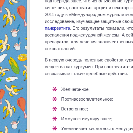
подтверждающее, что использование курк
кишечника, панкреатит, артрит и некотор
2011 году в «Международном журнале мо
исследование, изучающее защитные свойс
панкреатита
. Его результаты показали, ч
воспаления поджелудочной железы. А сей
препаратов, для лечения злокачественны
онкопатологий.
В первую очередь полезные свойства курк
вещества как куркумин. При панкреатите 
он оказывает такие целебные действия:
Желчегонное;
Противовоспалительное;
Ветрогонное;
Иммуностимулирующее;
Увеличивает кислотность желудоч