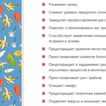
Разжижает кровь;
Снижает уровень «вредного» холе
Замедляет прогрессирование расс
Помогает стабилизировать вес пр
Способствует заживлению кожных покровов при ожогах, ранах, фурункулах,
псориазе и экземе;
Предотвращает развитие метаста
Приостанавливает развитие боле
Предотвращает и задерживает развитие меланомы, рака простаты и
опухолевых процессов в молочных
Приостанавливает рост грибков;
Очищает лимфу;
Предотвращает появление камней 
Подавляет вирусы и оказывает 