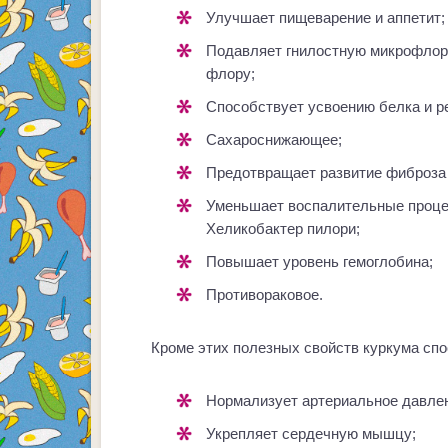
Улучшает пищеварение и аппетит;
Подавляет гнилостную микрофлору и поддерживает нормальную кишечную
флору;
Способствует усвоению белка и р
Сахароснижающее;
Предотвращает развитие фиброза
Уменьшает воспалительные процессы в желудке при воспалениях вызванных
Хеликобактер пилори;
Повышает уровень гемоглобина;
Противораковое.
Кроме этих полезных свойств куркума спо
Нормализует артериальное давле
Укрепляет сердечную мышцу;