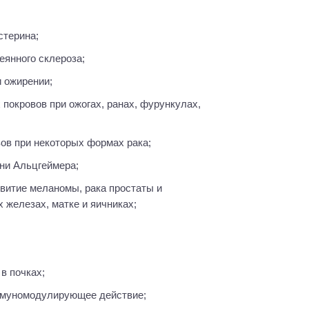
стерина;
еянного склероза;
и ожирении;
зов при некоторых формах рака;
зни Альцгеймера;
 железах, матке и яичниках;
в почках;
иммуномодулирующее действие;