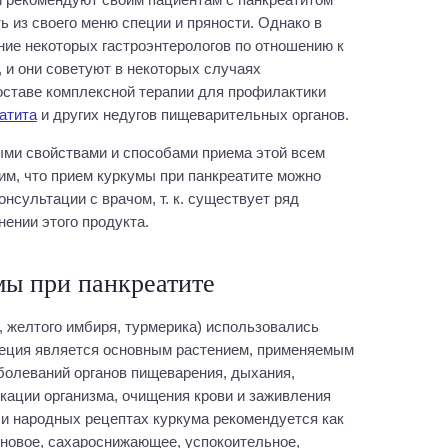
 из своего меню специи и пряности. Однако в
ние некоторых гастроэнтерологов по отношению к
 и они советуют в некоторых случаях
оставе комплексной терапии для профилактики
атита
и других недугов пищеварительных органов.
ыми свойствами и способами приема этой всем
им, что прием куркумы при панкреатите можно
нсультации с врачом, т. к. существует ряд
нении этого продукта.
мы при панкреатите
 желтого имбиря, турмерика) использовались
пеция является основным растением, применяемым
болеваний органов пищеварения, дыхания,
кации организма, очищения крови и заживления
 и народных рецептах куркума рекомендуется как
новое, сахароснижающее, успокоительное,