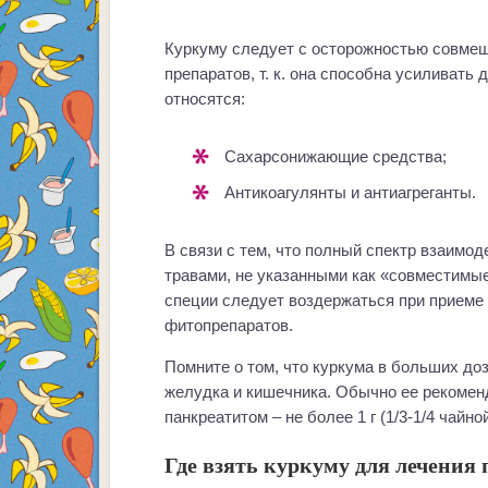
Куркуму следует с осторожностью совмещ
препаратов, т. к. она способна усиливать 
относятся:
Сахарсонижающие средства;
Антикоагулянты и антиагреганты.
В связи с тем, что полный спектр взаимо
травами, не указанными как «совместимые
специи следует воздержаться при приеме
фитопрепаратов.
Помните о том, что куркума в больших до
желудка и кишечника. Обычно ее рекоменд
панкреатитом – не более 1 г (1/3-1/4 чайно
Где взять куркуму для лечения 