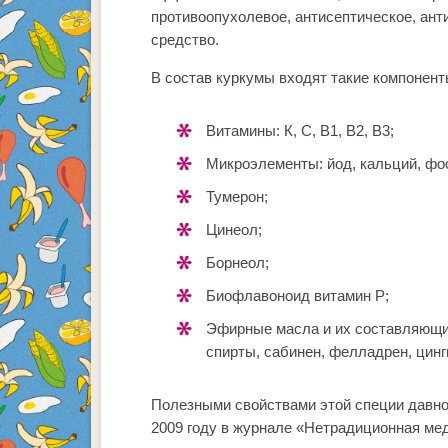
противоопухолевое, антисептическое, ан
средство.
В состав куркумы входят такие компонент
Витамины: К, С, В1, В2, В3;
Микроэлементы: йод, кальций, фо
Тумерон;
Цинеол;
Борнеол;
Биофлавоноид витамин Р;
Эфирные масла и их составляющие: куркумин, куркумор, борнеол, терпеновые
спирты, сабинен, фелладрен, цинг
Полезными свойствами этой специи давно
2009 году в журнале «Нетрадиционная ме