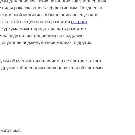
умы для лечения таких патологий как заболевания
ые виды рака оказалось эффективным. Позднее, в
лекулярной медицины» было описано еще одно
тва этой специи против развития
острого
то куркума может предотвращать развитие
час ведутся исследования по созданию
х опухолей поджелудочной железы и других
умы объясняются наличием в ее составе такого
и других заболеваниях пищеварительной системы
ного сока;