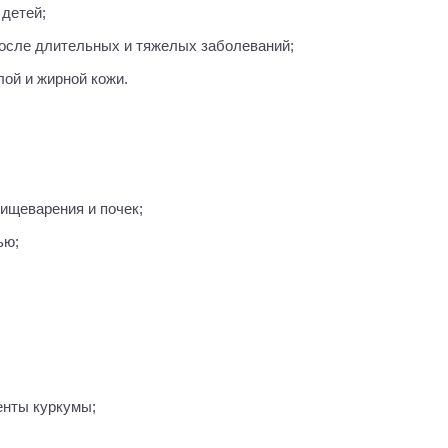
 детей;
после длительных и тяжелых заболеваний;
лой и жирной кожи.
пищеварения и почек;
ью;
енты куркумы;