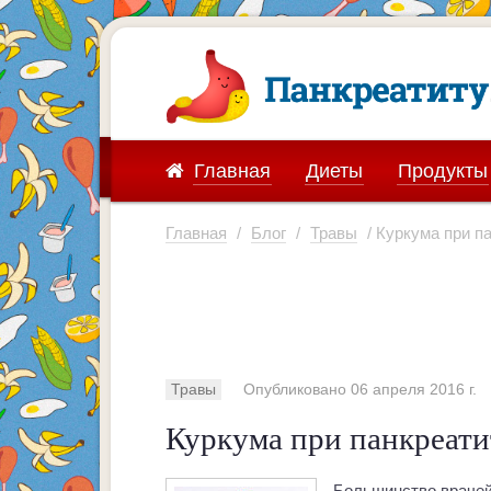
Главная
Диеты
Продукты
Главная
/
Блог
/
Травы
/ Куркума при п
Травы
Опубликовано 06 апреля 2016 г.
Куркума при панкреати
Большинство врачей