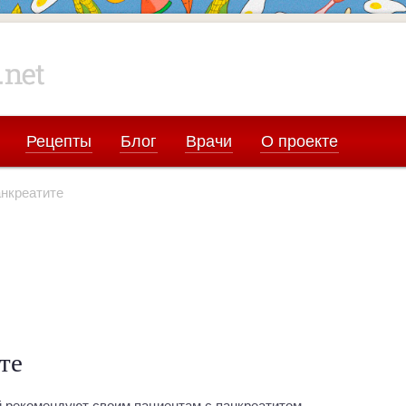
Рецепты
Блог
Врачи
О проекте
анкреатите
те
 рекомендуют своим пациентам с панкреатитом