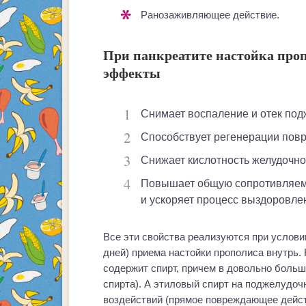
ранозаживляющее действие.
При панкреатите настойка про
эффекты
Снимает воспаление и отек по
Способствует регенерации пов
Снижает кислотность желудочно
Повышает общую сопротивляемость организма, улучшает обмен веществ
и ускоряет процесс выздоровле
Все эти свойства реализуются при условии
дней) приема настойки прополиса внутрь. 
содержит спирт, причем в довольно большо
спирта). А этиловый спирт на поджелудоч
воздействий (прямое повреждающее действ