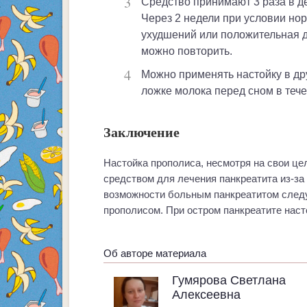
Средство принимают 3 раза в день ежедневно на протяжении 10-14 дней.
Через 2 недели при условии но
ухудшений или положительная д
можно повторить.
Можно применять настойку в другом режиме – по 20 капель в столовой
ложке молока перед сном в тече
Заключение
Настойка прополиса, несмотря на свои ц
средством для лечения панкреатита из-за 
возможности больным панкреатитом следу
прополисом. При остром панкреатите наст
Об авторе материала
Гумярова Светлана
Алексеевна