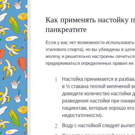
Как применять настойку 
панкреатите
Если у вас нет возможности использовать
этилового спирта), но вы убеждены в це
железу и решительно настроены лечиться 
придерживаться определенных правил ее 
Настойка принимается в разбавленном виде: начните с 10 капель настойки
в ½ стакана теплой кипяченой 
доведите количество настойки д
разведения настойки при панкр
пациентам, которые хорошо его 
недостаточности).
Воду с настойкой следует выпи