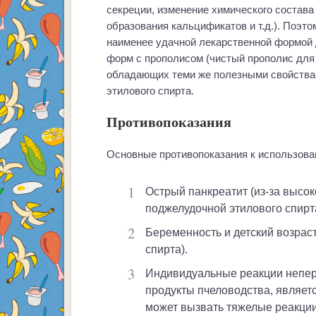
секреции, изменение химического состава
образования кальцификатов и т.д.). Поэт
наименее удачной лекарственной формой д
форм с прополисом (чистый прополис для 
обладающих теми же полезными свойства
этилового спирта.
Противопоказания
Основные противопоказания к использова
Острый панкреатит (из-за высокого содержания токсичного для
поджелудочной этилового спирта
Беременность и детский возраст (опять же, из-за содержания этилового
спирта).
Индивидуальные реакции непереносимости (прополис, как и другие
продукты пчеловодства, являет
может вызвать тяжелые реакции