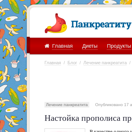
Главная
Диеты
Продукты
Главная
/
Блог
/
Лечение панкреатита
/
Лечение панкреатита
Опубликовано 17 а
Настойка прополиса пр
В качестве одного 