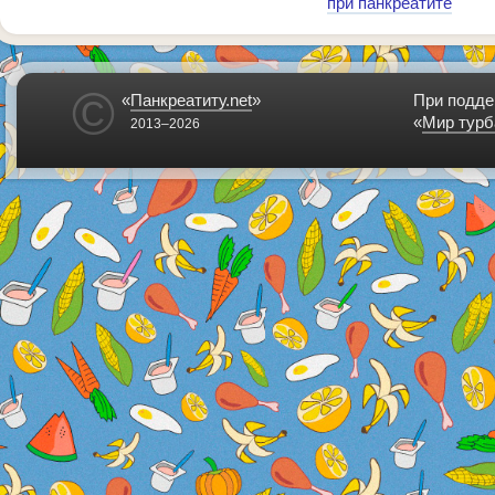
при панкреатите
©
«
Панкреатиту.net
»
При подде
«
Мир турб
2013–2026