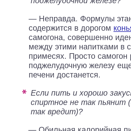
поджелудочной железе?
— Неправда. Формулы этан
содержится в дорогом
конь
самогона, совершенно иде
между этими напитками в 
примесях. Просто самогон
поджелудочную железу еще
печени достанется.
Если пить и хорошо закусывать, то
спиртное не так пьянит (
так вредит)?
— Обильная калорийная п