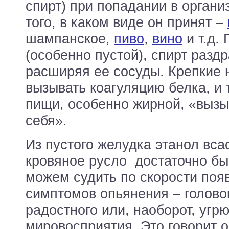
спирт) при попадании в органи
того, в каком виде он принят –
шампанское,
пиво
,
вино
и т.д.
(особенно пустой), спирт разд
расширяя ее сосуды. Крепкие 
вызывать коагуляцию белка, и 
пищи, особенно жирной, «вызы
себя».
Из пустого желудка этанол вса
кровяное русло достаточно бы
можем судить по скорости поя
симптомов опьянения – голово
радостного или, наоборот, угр
мировосприятия. Это говорит о