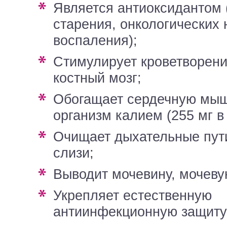
является антиоксидантом (защитой от
старения, онкологических 
воспаления);
стимулирует кроветворение, влияя на
костный мозг;
обогащает сердечную мышцу и весь
организм калием (255 мг в 
очищает дыхательные пути от избыточной
слизи;
выводит мочевину, мочеву
укрепляет естественную
антиинфекционную защиту