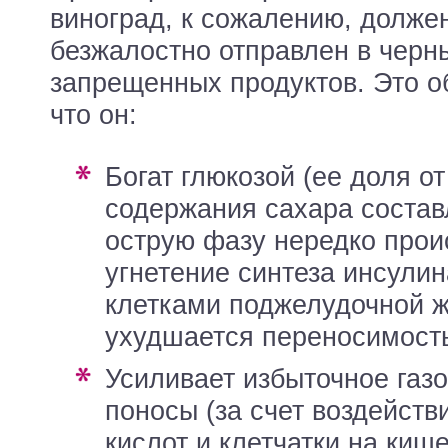
виноград, к сожалению, долже
безжалостно отправлен в черн
запрещенных продуктов. Это о
что он:
богат глюкозой (ее доля от общего
содержания сахара составл
острую фазу нередко прои
угнетение синтеза инсулин
клетками поджелудочной 
ухудшается переносимость
усиливает избыточное газообразование и
поносы (за счет воздейств
кислот и клетчатки на кише