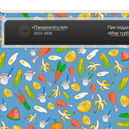
©
«
Панкреатиту.net
»
При подде
«
Мир турб
2013–2026