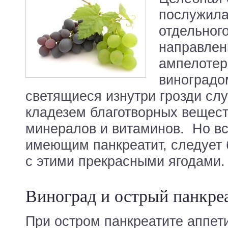
послужила
отдельног
направлен
ампелотер
виноградо
светящиеся изнутри грозди сл
кладезем благотворных веществ
минералов и витаминов. Но в
имеющим панкреатит, следует
с этими прекрасными ягодами.
Виноград и острый панкре
При остром панкреатите аппет