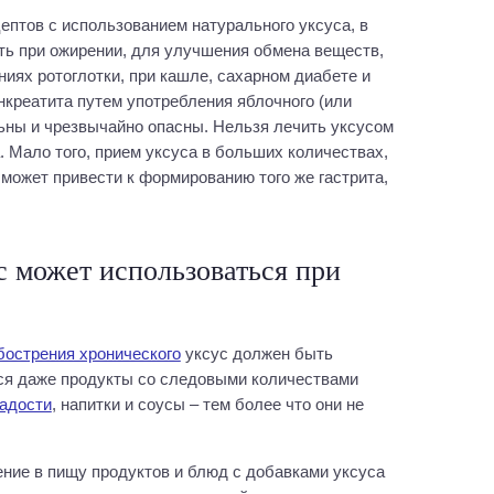
птов с использованием натурального уксуса, в
ить при ожирении, для улучшения обмена веществ,
иях ротоглотки, при кашле, сахарном диабете и
нкреатита путем употребления яблочного (или
льны и чрезвычайно опасны. Нельзя лечить уксусом
. Мало того, прием уксуса в больших количествах,
 может привести к формированию того же гастрита,
с может использоваться при
бострения хронического
уксус должен быть
ся даже продукты со следовыми количествами
адости
, напитки и соусы – тем более что они не
ние в пищу продуктов и блюд с добавками уксуса