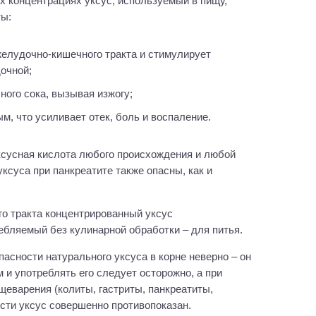
их концентрациях уксус, используемый в пищу,
ы:
очной;
ного сока, вызывая изжогу;
ым, что усиливает отек, боль и воспаление.
сусная кислота любого происхождения и любой
ксуса при панкреатите также опасны, как и
о тракта концентрированный уксус
ребляемый без кулинарной обработки – для питья.
асности натурального уксуса в корне неверно – он
и употреблять его следует осторожно, а при
еварения (колиты, гастриты, панкреатиты,
сти уксус совершенно противопоказан.