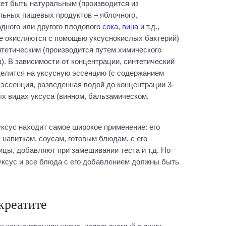
ет быть натуральным (производится из
льных пищевых продуктов – яблочного,
адного или другого плодового
сока
,
вина
и т.д.,
е окисляются с помощью уксуснокислых бактерий)
нтетическим (производится путем химического
а). В зависимости от концентрации, синтетический
делится на уксусную эссенцию (с содержанием
 эссенция, разведенная водой до концентрации 3-
х видах уксуса (винном, бальзамическом,
ксус находит самое широкое применение: его
 напиткам, соусам, готовым блюдам, с его
цы, добавляют при замешивании теста и т.д. Но
 уксус и все блюда с его добавлением должны быть
креатите