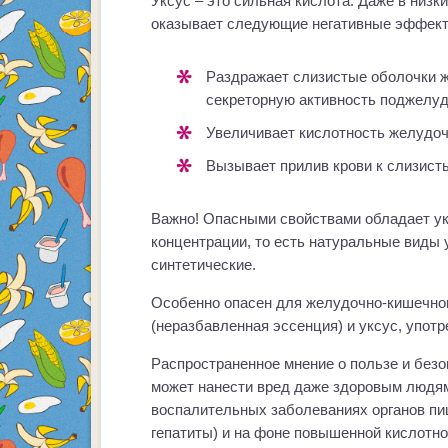
Уксус – это сильная кислота. Даже в низк
оказывает следующие негативные эффект
раздражает слизистые оболочки желудочно-кишечного тракта и стимулирует
секреторную активность поджелуд
увеличивает кислотность желудоч
вызывает прилив крови к слизист
Важно! Опасными свойствами обладает ук
концентрации, то есть натуральные виды у
синтетические.
Особенно опасен для желудочно-кишечног
(неразбавленная эссенция) и уксус, упот
Распространенное мнение о пользе и безоп
может нанести вред даже здоровым людям 
воспалительных заболеваниях органов пищ
гепатиты) и на фоне повышенной кислотно