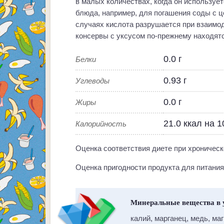
в малых количествах, когда он использует
блюда, например, для погашения соды с ц
случаях кислота разрушается при взаимод
консервы с уксусом по-прежнему находятс
0.0 г
Белки
0.93 г
Углеводы
0.0 г
Жиры
21.0 ккал на 
Калорийность
Оценка соответствия диете при хроническо
Оценка пригодности продукта для питания 
Минеральные вещества в 
калий, марганец, медь, ма