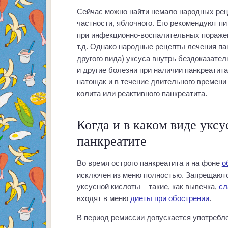
Сейчас можно найти немало народных реце
частности, яблочного. Его рекомендуют п
при инфекционно-воспалительных поражен
т.д. Однако народные рецепты лечения па
другого вида) уксуса внутрь бездоказате
и другие болезни при наличии панкреатита
натощак и в течение длительного времени
колита или реактивного панкреатита.
Когда и в каком виде уксу
панкреатите
Во время острого панкреатита и на фоне
о
исключен из меню полностью. Запрещают
уксусной кислоты – такие, как выпечка,
сл
входят в меню
диеты при обострении
.
В период ремиссии допускается употребле