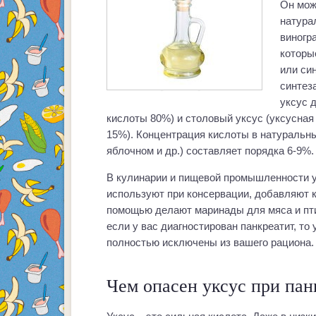
Он мож
натура
виногр
которы
или си
синтез
уксус 
кислоты 80%) и столовый уксус (уксусная
15%). Концентрация кислоты в натуральны
яблочном и др.) составляет порядка 6-9%.
В кулинарии и пищевой промышленности у
используют при консервации, добавляют к
помощью делают маринады для мяса и пти
если у вас диагностирован панкреатит, то
полностью исключены из вашего рациона.
Чем опасен уксус при пан