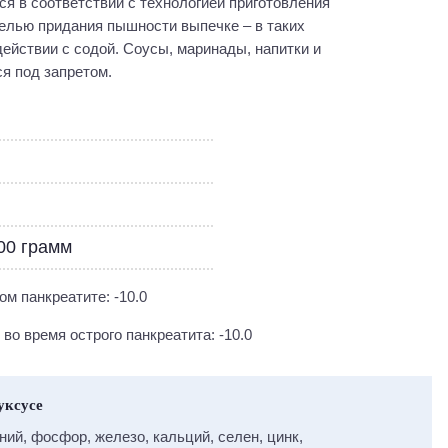
ся в соответствии с технологией приготовления
елью придания пышности выпечке – в таких
ействии с содой. Соусы, маринады, напитки и
я под запретом.
100 грамм
м панкреатите: -10.0
во время острого панкреатита: -10.0
уксусе
гний, фосфор, железо, кальций, селен, цинк,